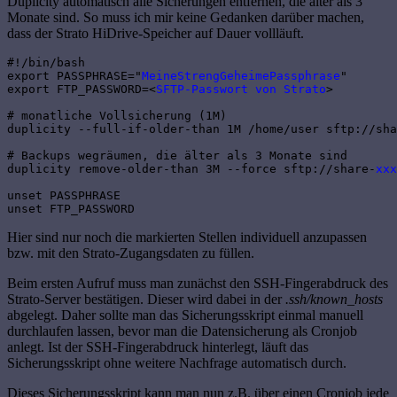
Duplicity automatisch alle Sicherungen entfernen, die älter als 3
Monate sind. So muss ich mir keine Gedanken darüber machen,
dass der Strato HiDrive-Speicher auf Dauer vollläuft.
#!/bin/bash

export PASSPHRASE="
MeineStrengGeheimePassphrase
"

export FTP_PASSWORD=<
SFTP-Passwort von Strato
>

# monatliche Vollsicherung (1M)

duplicity --full-if-older-than 1M /home/user sftp://sha
# Backups wegräumen, die älter als 3 Monate sind

duplicity remove-older-than 3M --force sftp://share-
xxx
unset PASSPHRASE

unset FTP_PASSWORD
Hier sind nur noch die markierten Stellen individuell anzupassen
bzw. mit den Strato-Zugangsdaten zu füllen.
Beim ersten Aufruf muss man zunächst den SSH-Fingerabdruck des
Strato-Server bestätigen. Dieser wird dabei in der
.ssh/known_hosts
abgelegt. Daher sollte man das Sicherungsskript einmal manuell
durchlaufen lassen, bevor man die Datensicherung als Cronjob
anlegt. Ist der SSH-Fingerabdruck hinterlegt, läuft das
Sicherungsskript ohne weitere Nachfrage automatisch durch.
Dieses Sicherungsskript kann man nun z.B. über einen Cronjob jede