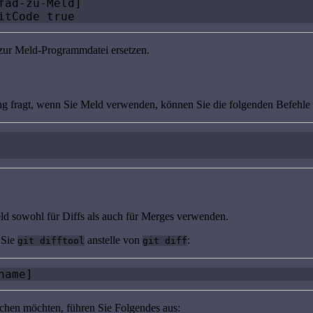
ad-zu-Meld]

itCode true
 zur Meld-Programmdatei ersetzen.
gung fragt, wenn Sie Meld verwenden, können Sie die folgenden Befehle
d sowohl für Diffs als auch für Merges verwenden.
 Sie
anstelle von
:
git difftool
git diff
name]
chen möchten, führen Sie Folgendes aus: