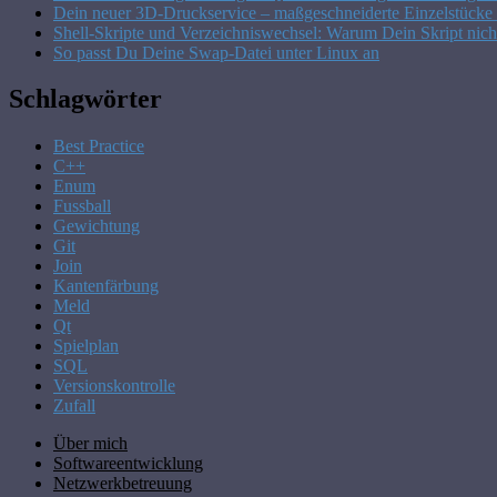
Dein neuer 3D-Druckservice – maßgeschneiderte Einzelstücke u
Shell-Skripte und Verzeichniswechsel: Warum Dein Skript nich
So passt Du Deine Swap-Datei unter Linux an
Schlagwörter
Best Practice
C++
Enum
Fussball
Gewichtung
Git
Join
Kantenfärbung
Meld
Qt
Spielplan
SQL
Versionskontrolle
Zufall
Über mich
Softwareentwicklung
Netzwerkbetreuung