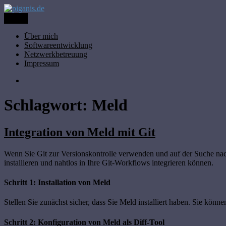
Zum
Inhalt
Menü
piganis.de
Thomas Butzbach
springen
Über mich
Softwareentwicklung
Netzwerkbetreuung
Impressum
Twitter
Schlagwort:
Meld
Integration von Meld mit Git
Wenn Sie Git zur Versionskontrolle verwenden und auf der Suche nach
installieren und nahtlos in Ihre Git-Workflows integrieren können.
Schritt 1: Installation von Meld
Stellen Sie zunächst sicher, dass Sie Meld installiert haben. Sie könn
Schritt 2: Konfiguration von Meld als Diff-Tool