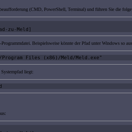
gabeaufforderung (CMD, PowerShell, Terminal) und führen Sie die folg
ad-zu-Meld]
d-Programmdatei. Beispielsweise könnte der Pfad unter Windows so au
/Program Files (x86)/Meld/Meld.exe"
Systempfad liegt:
d
aus: