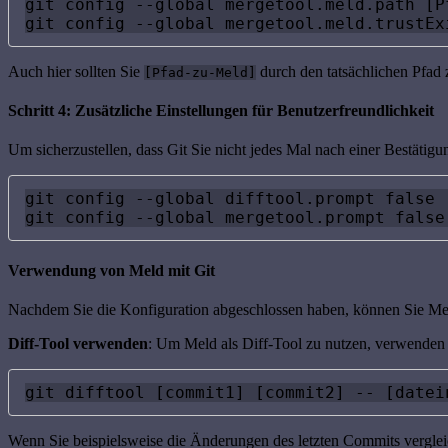
git config --global mergetool.meld.path [Pf
git config --global mergetool.meld.trustEx
Auch hier sollten Sie
durch den tatsächlichen Pfad
[Pfad-zu-Meld]
Schritt 4: Zusätzliche Einstellungen für Benutzerfreundlichkeit
Um sicherzustellen, dass Git Sie nicht jedes Mal nach einer Bestäti
git config --global difftool.prompt false

git config --global mergetool.prompt false
Verwendung von Meld mit Git
Nachdem Sie die Konfiguration abgeschlossen haben, können Sie Mel
Diff-Tool verwenden
: Um Meld als Diff-Tool zu nutzen, verwenden
git difftool [commit1] [commit2] -- [datei
Wenn Sie beispielsweise die Änderungen des letzten Commits verglei