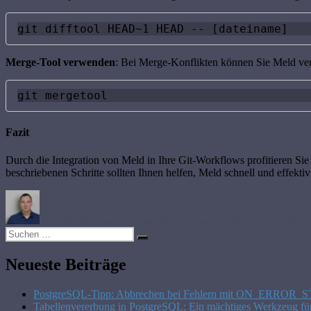
git difftool HEAD~1 HEAD -- [dateiname]
Merge-Tool verwenden
: Bei Merge-Konflikten können Sie Meld ve
git mergetool
Fazit
Durch die Integration von Meld in Ihre Git-Workflows profitieren 
beschriebenen Schritte sollten Ihnen helfen, Meld schnell und effekti
Autor
Veröffentlicht
Kategorien
Schlagwörter
am
Thomas Butzbach
29. Juni 2024
29. Juni 2024
Git
Git
,
Meld
,
Ve
Suche
Suchen
nach:
Neueste Beiträge
PostgreSQL-Tipp: Abbrechen bei Fehlern mit ON_ERROR_
Tabellenvererbung in PostgreSQL: Ein mächtiges Werkzeug fü