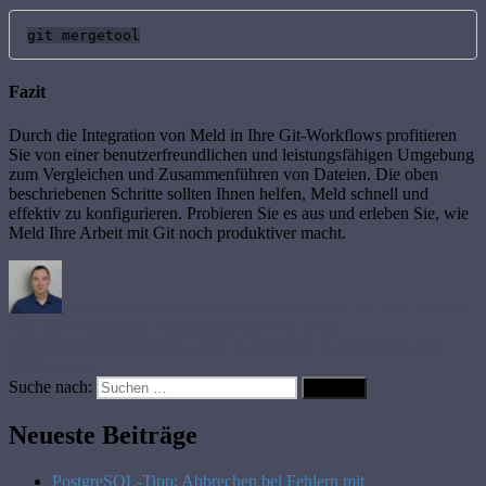
git mergetool
Fazit
Durch die Integration von Meld in Ihre Git-Workflows profitieren
Sie von einer benutzerfreundlichen und leistungsfähigen Umgebung
zum Vergleichen und Zusammenführen von Dateien. Die oben
beschriebenen Schritte sollten Ihnen helfen, Meld schnell und
effektiv zu konfigurieren. Probieren Sie es aus und erleben Sie, wie
Meld Ihre Arbeit mit Git noch produktiver macht.
Autor
Thomas Butzbach
Veröffentlicht am
29. Juni 2024
29.
Juni 2024
Kategorien
Git
Schlagwörter
Git
,
Meld
,
Versionskontrolle
Schreibe einen Kommentar
zu Integration von
Meld mit Git
Suche nach:
Suchen
Neueste Beiträge
PostgreSQL-Tipp: Abbrechen bei Fehlern mit