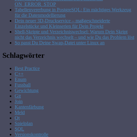
ON_ERROR_STOP
Tabellenvererbung in PostgreSQL: Ein mächtiges Werkzeug
für die Datenmodellierung
Dein neuer 3D-Druckservice – maßgeschneiderte
Einzelstücke und Kleinserien für Dein Projekt
Shell-Skripte und Verzeichniswechsel: Warum Dein Skript
nicht das Verzeichnis wechselt – und wie Du das Problem löst
So passt Du Deine Swap-Datei unter Linux an
Schlagwörter
Best Practice
C++
Enum
Fussball
Gewichtung
Git
Join
Kantenfärbung
Meld
Qt
Spielplan
SQL
Versionskontrolle